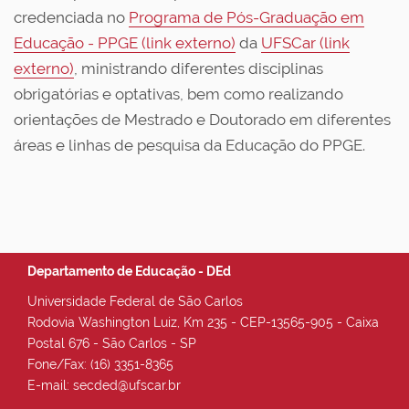
credenciada no
Programa de Pós-Graduação em
Educação - PPGE (link externo)
da
UFSCar (link
externo)
, ministrando diferentes disciplinas
obrigatórias e optativas, bem como realizando
orientações de Mestrado e Doutorado em diferentes
áreas e linhas de pesquisa da Educação do PPGE.
Departamento de Educação - DEd
Universidade Federal de São Carlos
Rodovia Washington Luiz, Km 235 - CEP-13565-905 - Caixa
Postal 676 - São Carlos - SP
Fone/Fax: (16) 3351-8365
E-mail: secded@ufscar.br