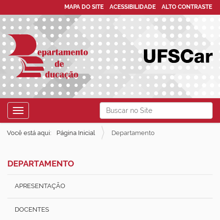
MAPA DO SITE
ACESSIBILIDADE
ALTO CONTRASTE
N
Busca
Toggle navigation
a
Busca Avançada…
v
Você está aqui:
Página Inicial
Departamento
e
g
DEPARTAMENTO
a
ç
APRESENTAÇÃO
ã
DOCENTES
o