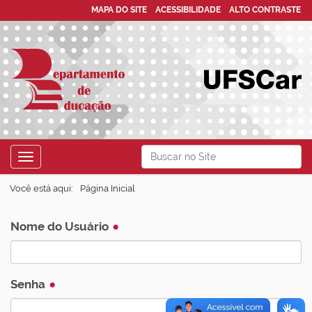
MAPA DO SITE
ACESSIBILIDADE
ALTO CONTRASTE
N
Busca
Toggle navigation
a
Busca Avançada…
v
Você está aqui:
Página Inicial
e
g
Nome do Usuário
a
ç
Senha
ã
o